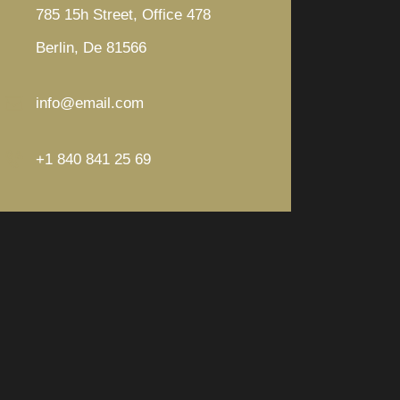
785 15h Street, Office 478
Berlin, De 81566
info@email.com
+1 840 841 25 69