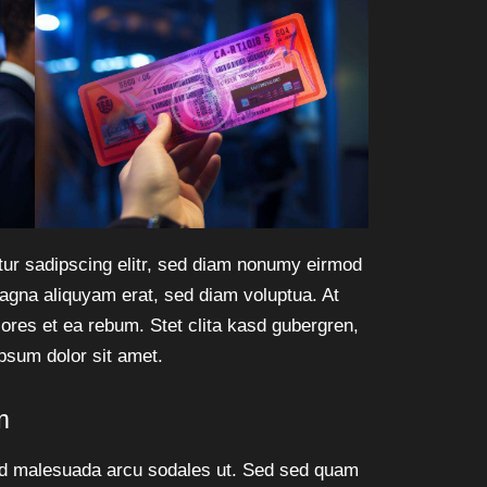
tur sadipscing elitr, sed diam nonumy eirmod
magna aliquyam erat, sed diam voluptua. At
ores et ea rebum. Stet clita kasd gubergren,
psum dolor sit amet.
m
id malesuada arcu sodales ut. Sed sed quam