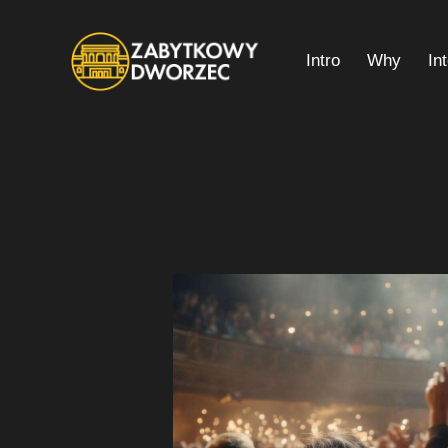
Intro
Why
In
Intro
Why
Interior Plan