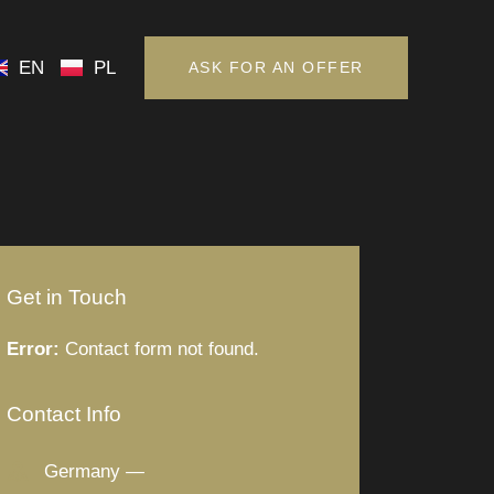
EN
PL
ASK FOR AN OFFER
EN
PL
ASK FOR AN OFFER
Get in Touch
Error:
Contact form not found.
Contact Info
Germany —